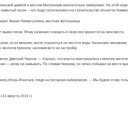
нинской дамбой и мостом Миллениум окончательно заморожен. На этой нед
 намытый песок — его будут использовать на строительстве объектов Униве
оворит Фания Нигматуллина, местная жительница.
 вывоз песка. Речку начинают очищать и скоро все вернется на свои места.
еки, по их мнению, могло отразиться на чистоте воды. Казанские чиновники,
 экологов приняли, наложив вето на застройку.
олог Дмитрий Чернов. — Хорошо, что власти прислушались к мнению жител
ние — речку не намывать. По словам Чернова, он лично побывал на месте вы
анец Игорь Игнатьев, глядя на песчаную набережную. — Мы будем этому толь
14 августа 2010 г.)