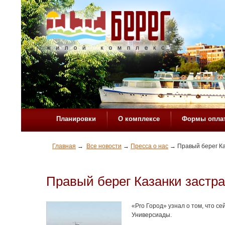
Планировки
О комплексе
Формы опла
Главная
→
Все новости
→
Пресса о нас
→
Правый берег Ка
Правый берег Казанки застра
«Pro Город» узнал о том, что с
Универсиады.