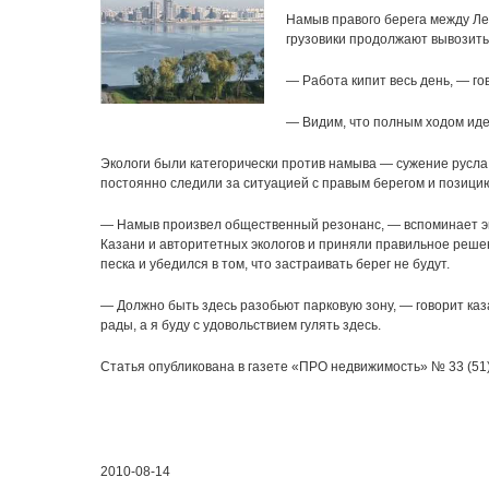
Намыв правого берега между Ле
грузовики продолжают вывозить
— Работа кипит весь день, — г
— Видим, что полным ходом идет
Экологи были категорически против намыва — сужение русла р
постоянно следили за ситуацией с правым берегом и позицию
— Намыв произвел общественный резонанс, — вспоминает эк
Казани и авторитетных экологов и приняли правильное реше
песка и убедился в том, что застраивать берег не будут.
— Должно быть здесь разобьют парковую зону, — говорит каз
рады, а я буду с удовольствием гулять здесь.
Статья опубликована в газете «ПРО недвижимость» № 33 (51) (
2010-08-14