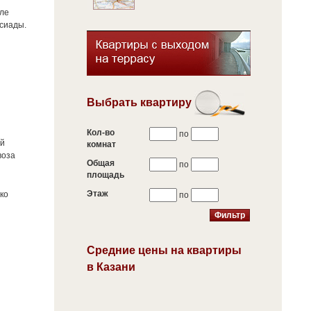
еле
рсиады.
Выбрать квартиру
Кол-во
по
ей
комнат
воза
Общая
по
площадь
Этаж
ко
по
Средние цены на квартиры
в Казани