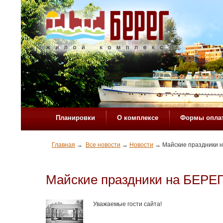
Планировки
О комплексе
Формы опла
Главная
→
Все новости
→
Новости
→
Майские праздники н
Майские праздники на БЕРЕГу
Уважаемые гости сайта!