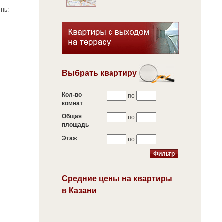
нь:
Выбрать квартиру
Кол-во
по
комнат
Общая
по
площадь
Этаж
по
Средние цены на квартиры
в Казани