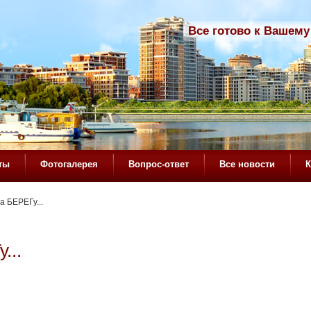
Все готово к Вашему
ты
Фотогалерея
Вопрос-ответ
Все новости
К
а БЕРЕГу...
...