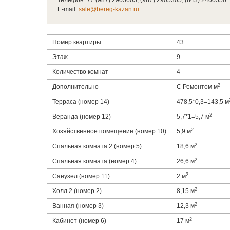
Телефон: +7 (987) 2905605, (987) 2905305, (843) 2400556
E-mail:
sale@bereg-kazan.ru
Номер квартиры
43
Этаж
9
Количество комнат
4
2
Дополнительно
С Ремонтом м
Терраса (номер 14)
478,5*0,3=143,5 м
2
Веранда (номер 12)
5,7*1=5,7 м
2
Хозяйственное помещение (номер 10)
5,9 м
2
Спальная комната 2 (номер 5)
18,6 м
2
Спальная комната (номер 4)
26,6 м
2
Санузел (номер 11)
2 м
2
Холл 2 (номер 2)
8,15 м
2
Ванная (номер 3)
12,3 м
2
Кабинет (номер 6)
17 м