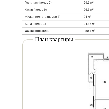
2
Гостиная (номер 7)
29,1 м
2
Кухня (номер 9)
26,6 м
2
Жилая комната (номер 8)
24 м
2
Холл (номер 1)
24,87 м
2
Общая площадь
350,4 м
План квартиры