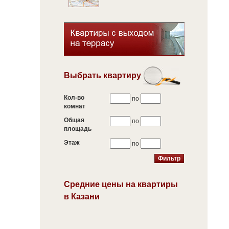
Выбрать квартиру
Кол-во
по
комнат
Общая
по
площадь
Этаж
по
Средние цены на квартиры
в Казани